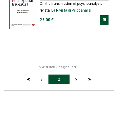
On the transmission of psychoanalysis
rivista:
La Rivista di Psicoanalisi
25.00 €
58
risultati | pagina:
2
di
5
2