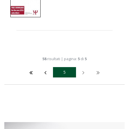
58
risultati | pagina:
5
di
5
5