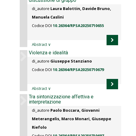
discussione di gruppo
di_autore
Laura Balottin, Davide Bruno,
Manuela Caslini
Codice DOI
10.26364/RPSA20250710655
Abstract
∨
Violenza e idealità
di_autore
Giuseppe Stanziano
Codice DOI
10.26364/RPSA20250710679
Abstract
∨
Tra sintonizzazione affettiva e
interpretazione
di_autore
Paolo Boccara, Giovanni
Meterangelis, Marco Monari, Giuseppe
Riefolo
Codice DOI
10.26364/RPSA20250710697