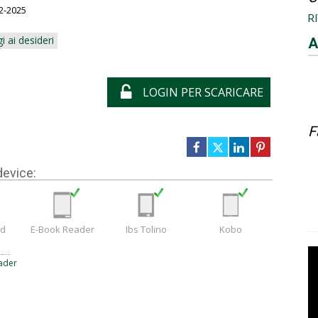
2-2025
R
i ai desideri
A
LOGIN PER SCARICARE
F
device:
ad
E-Book Reader
Ibs Tolino
Kobo
ader