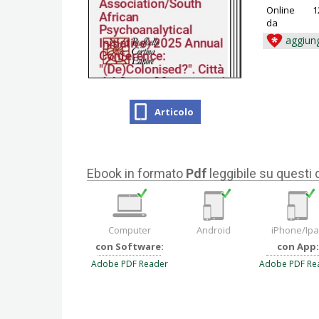
Online
1
da
aggiung
Articolo
Ebook in formato
Pdf
leggibile su questi 
Computer
Android
iPhone/Ip
con Software:
con App:
Adobe PDF Reader
Adobe PDF Re