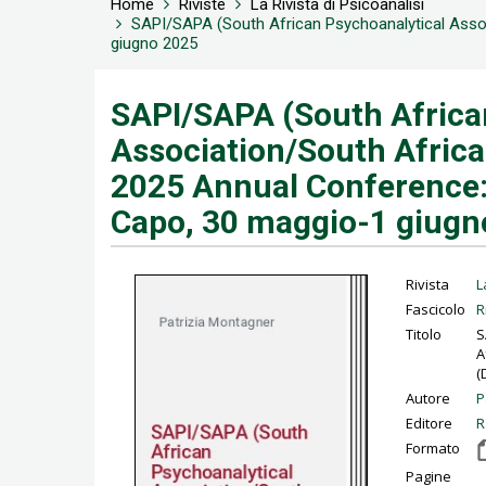
Home
Riviste
La Rivista di Psicoanalisi
SAPI/SAPA (South African Psychoanalytical Associ
giugno 2025
SAPI/SAPA (South Africa
Association/South African
2025 Annual Conference: 
Capo, 30 maggio-1 giugn
Rivista
L
Fascicolo
R
Titolo
S
A
(
Autore
P
Editore
R
Formato
Pagine