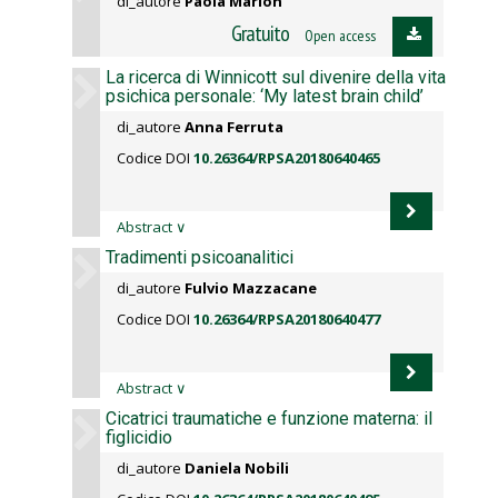
di_autore
Paola Marion
Gratuito
Open access
La ricerca di Winnicott sul divenire della vita
psichica personale: ‘My latest brain child’
di_autore
Anna Ferruta
Codice DOI
10.26364/RPSA20180640465
Abstract
∨
Tradimenti psicoanalitici
di_autore
Fulvio Mazzacane
Codice DOI
10.26364/RPSA20180640477
Abstract
∨
Cicatrici traumatiche e funzione materna: il
figlicidio
di_autore
Daniela Nobili