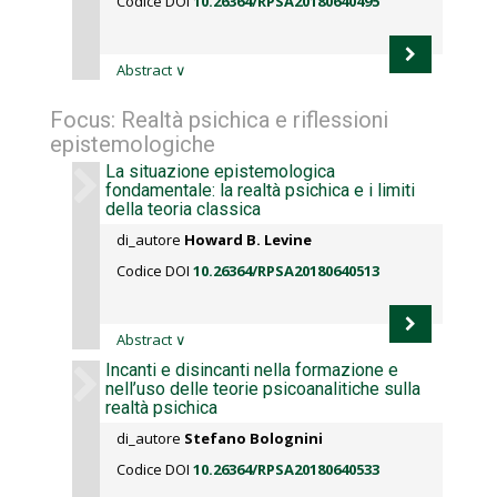
Codice DOI
10.26364/RPSA20180640495
Abstract
∨
Focus: Realtà psichica e riflessioni
epistemologiche
La situazione epistemologica
fondamentale: la realtà psichica e i limiti
della teoria classica
di_autore
Howard B. Levine
Codice DOI
10.26364/RPSA20180640513
Abstract
∨
Incanti e disincanti nella formazione e
nell’uso delle teorie psicoanalitiche sulla
realtà psichica
di_autore
Stefano Bolognini
Codice DOI
10.26364/RPSA20180640533