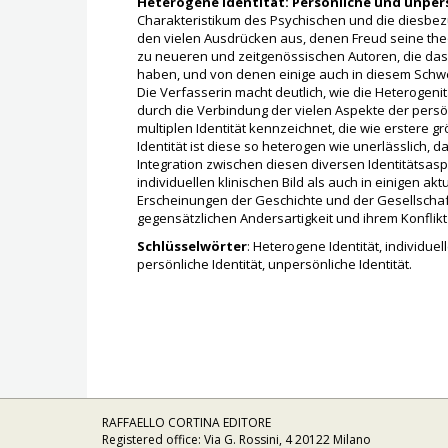
Heterogene Identität: Persönliche und unpers
Charakteristikum des Psychischen und die diesbez
den vielen Ausdrücken aus, denen Freud seine the
zu neueren und zeitgenössischen Autoren, die d
haben, und von denen einige auch in diesem Schw
Die Verfasserin macht deutlich, wie die Heterogenitä
durch die Verbindung der vielen Aspekte der persönl
multiplen Identität kennzeichnet, die wie erstere g
Identität ist diese so heterogen wie unerlässlich, 
Integration zwischen diesen diversen Identitätsas
individuellen klinischen Bild als auch in einigen a
Erscheinungen der Geschichte und der Gesellschaft
gegensätzlichen Andersartigkeit und ihrem Konfl
Schlüsselwörter
: Heterogene Identität, individuell
persönliche Identität, unpersönliche Identität.
RAFFAELLO CORTINA EDITORE
Registered office: Via G. Rossini, 4 20122 Milano