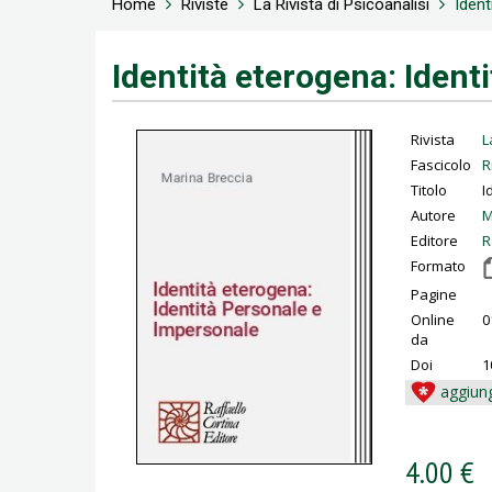
Home
Riviste
La Rivista di Psicoanalisi
Ident
Identità eterogena: Ident
Rivista
L
Fascicolo
R
Titolo
I
Autore
M
Editore
R
Formato
Pagine
Online
0
da
Doi
1
aggiung
4.00 €