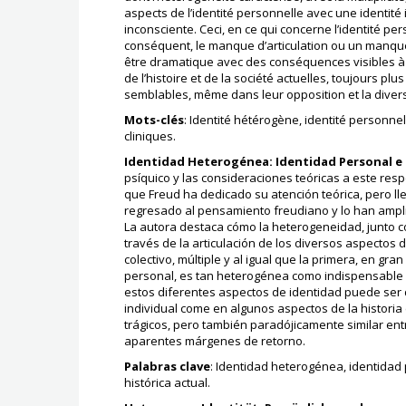
aspects de l’identité personnelle avec une identité 
inconsciente. Ceci, en ce qui concerne l’identité p
conséquent, le manque d’articulation ou un manque 
être dramatique avec des conséquences visibles à la
de l’histoire et de la société actuelles, toujours p
semblables, même dans leur opposition et la divers
Mots-clés
: Identité hétérogène, identité personnel
cliniques.
Identidad Heterogénea: Identidad Personal e
psíquico y las consideraciones teóricas a este re
que Freud ha dedicado su atención teórica, pero 
regresado al pensamiento freudiano y lo han ampl
La autora destaca cómo la heterogeneidad, junto con
través de la articulación de los diversos aspectos 
colectivo, múltiple y al igual que la primera, en gr
personal, es tan heterogénea como indispensable y, 
estos diferentes aspectos de identidad puede ser d
individual come en algunos aspectos de la historia
trágicos, pero también paradójicamente similar entre
aparentes márgenes de retorno.
Palabras clave
: Identidad heterogénea, identidad 
histórica actual.