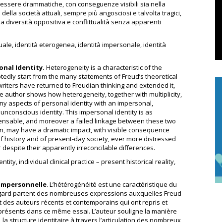
o essere drammatiche, con conseguenze visibili sia nella
e della società attuali, sempre più angosciosi e talvolta tragici,
a diversità oppositiva e conflittualità senza apparenti
ttuale, identità eterogenea, identità impersonale, identità
nal Identity.
Heterogeneity is a characteristic of the
tedly start from the many statements of Freud’s theoretical
riters have returned to Freudian thinking and extended it,
e author shows how heterogeneity, together with multiplicity,
any aspects of personal identity with an impersonal,
y unconscious identity. This impersonal identity is as
ensable, and moreover a failed linkage between these two
tion, may have a dramatic impact, with visible consequence
s of history and of present-day society, ever more distressed
 despite their apparently irreconcilable differences.
ity, individual clinical practice – present historical reality,
 impersonnelle
. L’hétérogénéité est une caractéristique du
 égard partent des nombreuses expressions auxquelles Freud
t des auteurs récents et contemporains qui ont repris et
présents dans ce même essai. L’auteur souligne la manière
, la structure identitaire à travers l’articulation des nombreux