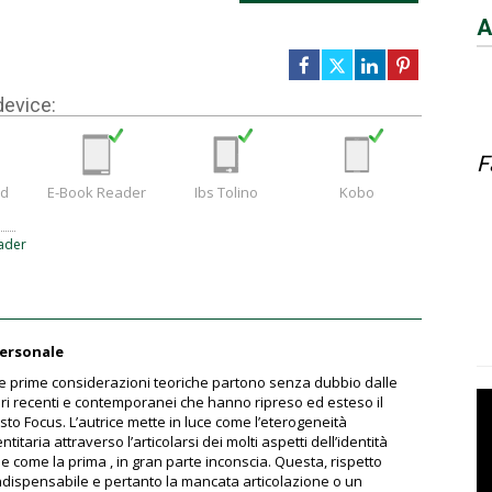
A
device:
F
ad
E-Book Reader
Ibs Tolino
Kobo
ader
personale
e le prime considerazioni teoriche partono senza dubbio dalle
ori recenti e contemporanei che hanno ripreso ed esteso il
sto Focus. L’autrice mette in luce come l’eterogeneità
ntitaria attraverso l’articolarsi dei molti aspetti dell’identità
e come la prima , in gran parte inconscia. Questa, rispetto
indispensabile e pertanto la mancata articolazione o un