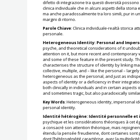
difetto di integrazione tra questi diversità posson
clinica individuale che in alcuni aspetti della storia 
ma anche paradossalmente tra loro simili, pur in un
margini di ritorno.
Parole Chiave
: Clinica individuale-realtà storica a
personale.
Heterogeneous Identity: Personal and Imperso
psyche, and theoretical considerations of it undoub
attention on it, but more recent and contemporary w
and some of these feature in the present study. Th
characterises the structure of identity by linking m
collective, multiple, and – like the personal – largel
heterogeneous as the personal, and just as indisp
aspects of identity or a deficiency in their integra
both clinically in individuals and in certain aspect
and sometimes tragic, but also paradoxically similar
Key Words
: Heterogeneous identity, impersonal ident
personal identity.
Identité hétérogène: Identité personnelle et
psychique et les considérations théoriques à cet
a consacré son attention théorique, mais rejoignen
étendu la pensée freudienne, dont certaines sont 
dont l’hétérogénéité caractérise, avec la multiplicité