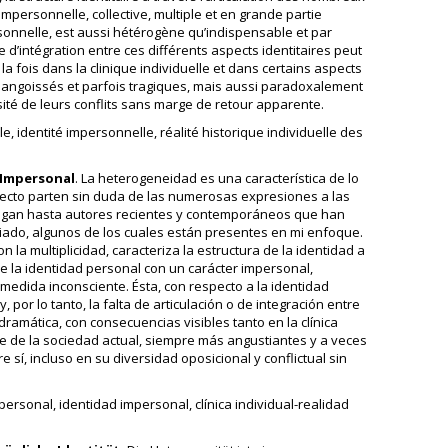
impersonnelle, collective, multiple et en grande partie
ersonnelle, est aussi hétérogène qu’indispensable et par
d’intégration entre ces différents aspects identitaires peut
 fois dans la clinique individuelle et dans certains aspects
lus angoissés et parfois tragiques, mais aussi paradoxalement
ité de leurs conflits sans marge de retour apparente.
le, identité impersonnelle, réalité historique individuelle des
 Impersonal
. La heterogeneidad es una característica de lo
specto parten sin duda de las numerosas expresiones a las
llegan hasta autores recientes y contemporáneos que han
iado, algunos de los cuales están presentes en mi enfoque.
 la multiplicidad, caracteriza la estructura de la identidad a
de la identidad personal con un carácter impersonal,
an medida inconsciente. Ésta, con respecto a la identidad
por lo tanto, la falta de articulación o de integración entre
ramática, con consecuencias visibles tanto en la clínica
 e de la sociedad actual, siempre más angustiantes y a veces
 sí, incluso en su diversidad oposicional y conflictual sin
personal, identidad impersonal, clínica individual-realidad