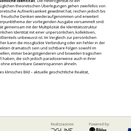
önliche Identität.
Die Heterogenität ist ein
üglichen theoretischen Überlegungen gehen zweifellos von
oretische Aufmerksamkeit gewidmet hat, reichen jedoch bis
as freudsche Denken wiederaufgenommen und erweitert
erpunktthema der vorliegenden Ausgabe versammelt sind.
t gemeinsam mit der Multiplizität die Identitätsstruktur
ichen Identität mit einer unpersönlichen, kollektiven,
rößtenteils unbewusst ist. Im Vergleich zur persönlichen
daher kann die missglückte Verbindung oder ein Fehler in der
pekten dramatisch sein und sichtbare Folgen sowohl im
ktuellen, immer beängstigenderen und bisweilen tragischen
 haben, die sich jedoch paradoxerweise auch in ihrer
ikt ohne erkennbare Gewinnspannen ähneln.
es klinisches Bild – aktuelle geschichtliche Realität,
Realizzazione:
Powered by: