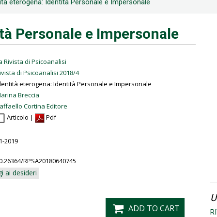
ità eterogena: Identità Personale e Impersonale
ità Personale e Impersonale
a Rivista di Psicoanalisi
ivista di Psicoanalisi 2018/4
dentità eterogena: Identità Personale e Impersonale
arina Breccia
affaello Cortina Editore
Articolo |
Pdf
1-2019
0.26364/RPSA20180640745
i ai desideri
U
ADD TO CART
R